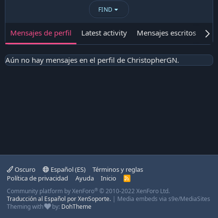
FIND
Mensajes de perfil
Latest activity
Mensajes escritos
Ace
Aún no hay mensajes en el perfil de ChristopherGN.
Oscuro
Español (ES)
Términos y reglas
Política de privacidad
Ayuda
Inicio
R
S
®
Community platform by XenForo
© 2010-2022 XenForo Ltd.
S
Traducción al Español por XenSoporte.
|
Media embeds via s9e/MediaSites
Theming with
by:
DohTheme