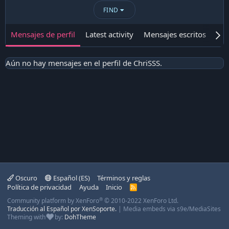
FIND
Mensajes de perfil
Latest activity
Mensajes escritos
Ace
Aún no hay mensajes en el perfil de ChriSSS.
Oscuro
Español (ES)
Términos y reglas
Política de privacidad
Ayuda
Inicio
R
S
®
Community platform by XenForo
© 2010-2022 XenForo Ltd.
S
Traducción al Español por XenSoporte.
|
Media embeds via s9e/MediaSites
Theming with
by:
DohTheme