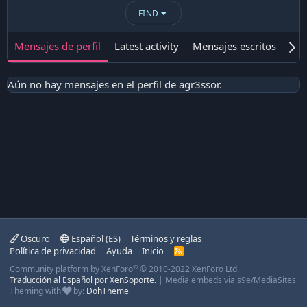
FIND
Mensajes de perfil
Latest activity
Mensajes escritos
Ace
Aún no hay mensajes en el perfil de agr3ssor.
Oscuro
Español (ES)
Términos y reglas
Política de privacidad
Ayuda
Inicio
R
S
®
Community platform by XenForo
© 2010-2022 XenForo Ltd.
S
Traducción al Español por XenSoporte.
|
Media embeds via s9e/MediaSites
Theming with
by:
DohTheme