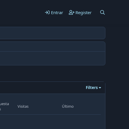
Entrar
Register
Filters
uesta
Visitas
Último
s