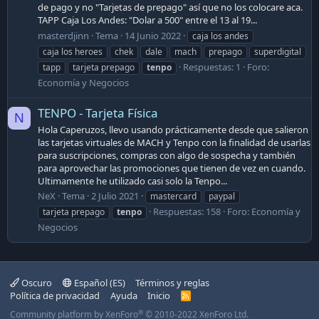
de pago y no "Tarjetas de prepago" así que no los colocare aca.
TAPP Caja Los Andes: "Dolar a 500" entre el 13 al 19...
masterdjinn
Tema
14 Junio 2022
caja los andes
caja los heroes
chek
dale
mach
prepago
superdigital
Respuestas: 1
Foro:
tapp
tarjeta prepago
tenpo
Economía y Negocios
TENPO - Tarjeta Física
N
Hola Caperuzos, llevo usando prácticamente desde que salieron
las tarjetas virtuales de MACH y Tenpo con la finalidad de usarlas
para suscripciones, compras con algo de sospecha y también
para aprovechar las promociones que tienen de vez en cuando.
Ultimamente he utilizado casi solo la Tenpo...
NeX
Tema
2 Julio 2021
mastercard
paypal
Respuestas: 158
Foro:
Economía y
tarjeta prepago
tenpo
Negocios
Oscuro
Español (ES)
Términos y reglas
Política de privacidad
Ayuda
Inicio
R
S
®
Community platform by XenForo
© 2010-2022 XenForo Ltd.
S