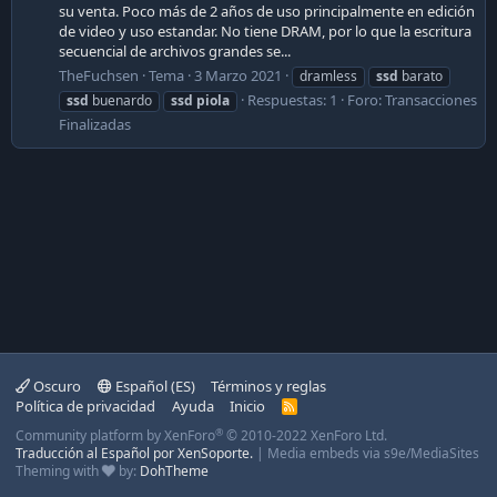
su venta. Poco más de 2 años de uso principalmente en edición
de video y uso estandar. No tiene DRAM, por lo que la escritura
secuencial de archivos grandes se...
TheFuchsen
Tema
3 Marzo 2021
dramless
ssd
barato
Respuestas: 1
Foro:
Transacciones
ssd
buenardo
ssd
piola
Finalizadas
Oscuro
Español (ES)
Términos y reglas
Política de privacidad
Ayuda
Inicio
R
S
®
Community platform by XenForo
© 2010-2022 XenForo Ltd.
S
Traducción al Español por XenSoporte.
|
Media embeds via s9e/MediaSites
Theming with
by:
DohTheme