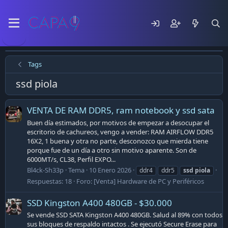
Tags
ssd piola
VENTA DE RAM DDR5, ram notebook y ssd sata
Buen día estimados, por motivos de empezar a desocupar el
escritorio de cachureos, vengo a vender: RAM AIRFLOW DDR5
16X2, 1 buena y otra no parte, desconozco que mierda tiene
porque fue de un día a otro sin motivo aparente. Son de
6000MT/s, CL38, Perfil EXPO...
Bl4ck-Sh33p
Tema
10 Enero 2026
ddr4
ddr5
ssd
piola
Respuestas: 18
Foro:
[Venta] Hardware de PC y Periféricos
SSD Kingston A400 480GB - $30.000
Se vende SSD SATA Kingston A400 480GB. Salud al 89% con todos
sus bloques de respaldo intactos . Se ejecutó Secure Erase para