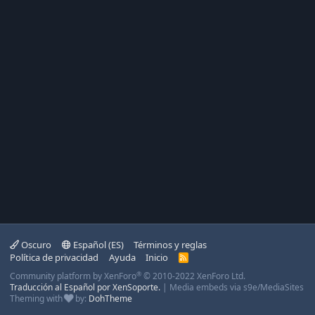
Oscuro
Español (ES)
Términos y reglas
Política de privacidad
Ayuda
Inicio
R
S
®
Community platform by XenForo
© 2010-2022 XenForo Ltd.
S
Traducción al Español por XenSoporte.
|
Media embeds via s9e/MediaSites
Theming with
by:
DohTheme