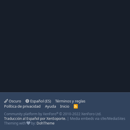
Oscuro
Español (ES)
Términos y reglas
Política de privacidad
Ayuda
Inicio
R
S
®
Community platform by XenForo
© 2010-2022 XenForo Ltd.
S
Traducción al Español por XenSoporte.
|
Media embeds via s9e/MediaSites
Theming with
by:
DohTheme