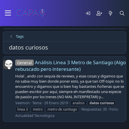
Tags
datos curiosos
Análisis Linea 3 Metro de Santiago (Algo
General
rebuscado pero interesante)
Hola! , ando con sequía de reviews, y esas cosas y digamos que
no sabia muy bien donde poner esto, ya que tan Off-topic no lo
encuentro y digamos que si bien hay bastantes ñoñerias que se
pueden escribir por aquí, siempre eh manifestado una especie
de pasión por los trenes (NO MAL INTERPRETAR) y...
Veemon
Tema
29 Enero 2019
analisis
datos
curiosos
Respuestas: 35
Foro:
linea 3
metro
metro de santiago
Actualidad Tecnológica