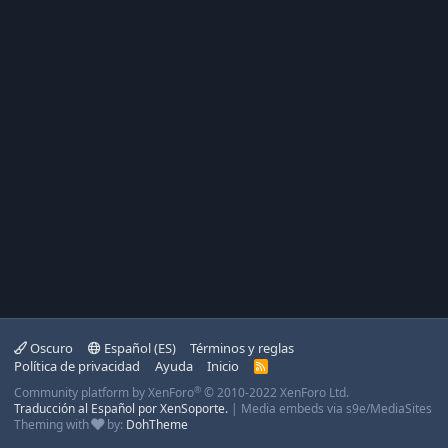
Oscuro
Español (ES)
Términos y reglas
Política de privacidad
Ayuda
Inicio
R
S
®
Community platform by XenForo
© 2010-2022 XenForo Ltd.
S
Traducción al Español por XenSoporte.
|
Media embeds via s9e/MediaSites
Theming with
by:
DohTheme