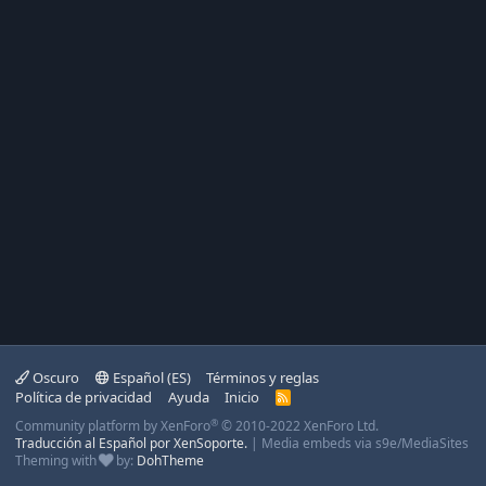
Oscuro
Español (ES)
Términos y reglas
Política de privacidad
Ayuda
Inicio
R
S
®
Community platform by XenForo
© 2010-2022 XenForo Ltd.
S
Traducción al Español por XenSoporte.
|
Media embeds via s9e/MediaSites
Theming with
by:
DohTheme