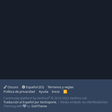
Oscuro
Español (ES)
Términos y reglas
Política de privacidad
Ayuda
Inicio
R
S
®
Community platform by XenForo
© 2010-2022 XenForo Ltd.
S
Traducción al Español por XenSoporte.
|
Media embeds via s9e/MediaSites
Theming with
by:
DohTheme