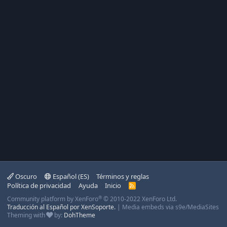
Oscuro
Español (ES)
Términos y reglas
Política de privacidad
Ayuda
Inicio
R
S
®
Community platform by XenForo
© 2010-2022 XenForo Ltd.
S
Traducción al Español por XenSoporte.
|
Media embeds via s9e/MediaSites
Theming with
by:
DohTheme