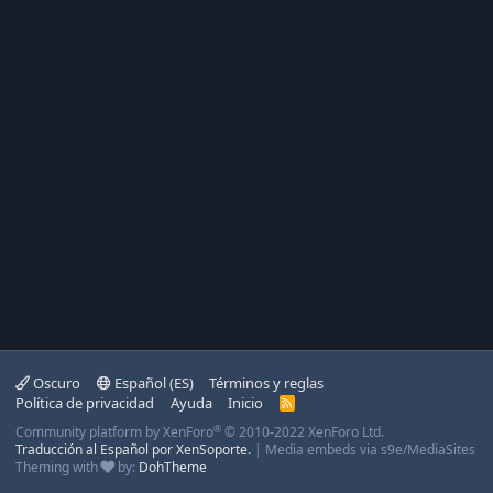
Oscuro
Español (ES)
Términos y reglas
Política de privacidad
Ayuda
Inicio
R
S
®
Community platform by XenForo
© 2010-2022 XenForo Ltd.
S
Traducción al Español por XenSoporte.
|
Media embeds via s9e/MediaSites
Theming with
by:
DohTheme