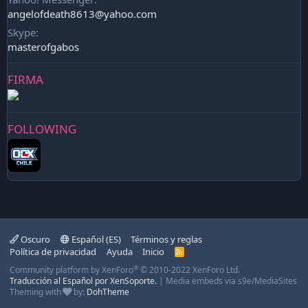
angelofdeath8613@yahoo.com
Skype
masterofgabos
FIRMA
FOLLOWING
Oscuro
Español (ES)
Términos y reglas
Política de privacidad
Ayuda
Inicio
R
S
®
Community platform by XenForo
© 2010-2022 XenForo Ltd.
S
Traducción al Español por XenSoporte.
|
Media embeds via s9e/MediaSites
Theming with
by:
DohTheme