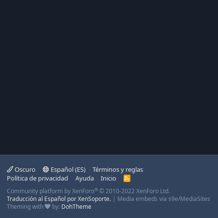
Oscuro
Español (ES)
Términos y reglas
Política de privacidad
Ayuda
Inicio
R
S
®
Community platform by XenForo
© 2010-2022 XenForo Ltd.
S
Traducción al Español por XenSoporte.
|
Media embeds via s9e/MediaSites
Theming with
by:
DohTheme