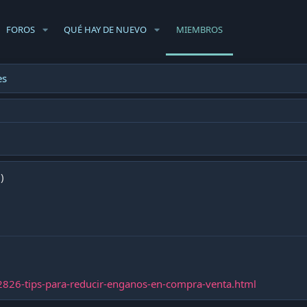
FOROS
QUÉ HAY DE NUEVO
MIEMBROS
es
)
2826-tips-para-reducir-enganos-en-compra-venta.html