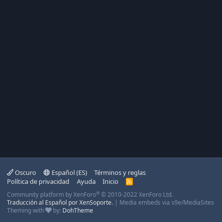
Oscuro
Español (ES)
Términos y reglas
Política de privacidad
Ayuda
Inicio
R
S
®
Community platform by XenForo
© 2010-2022 XenForo Ltd.
S
Traducción al Español por XenSoporte.
|
Media embeds via s9e/MediaSites
Theming with
by:
DohTheme