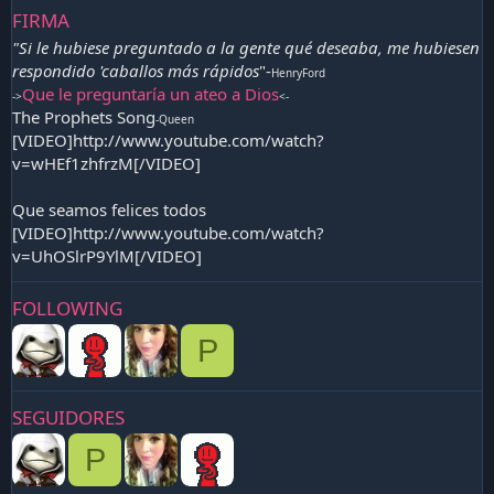
FIRMA
"Si le hubiese preguntado a la gente qué deseaba, me hubiesen
respondido 'caballos más rápidos
"-
HenryFord
Que le preguntaría un ateo a Dios
->
<-
The Prophets Song
-Queen
[VIDEO]http://www.youtube.com/watch?
v=wHEf1zhfrzM[/VIDEO]
Que seamos felices todos
[VIDEO]http://www.youtube.com/watch?
v=UhOSlrP9YlM[/VIDEO]
FOLLOWING
P
SEGUIDORES
P