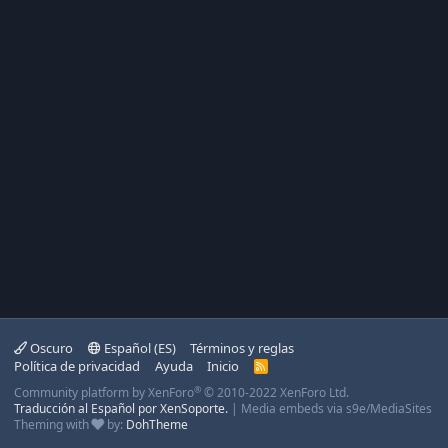
Oscuro
Español (ES)
Términos y reglas
Política de privacidad
Ayuda
Inicio
R
S
®
Community platform by XenForo
© 2010-2022 XenForo Ltd.
S
Traducción al Español por XenSoporte.
|
Media embeds via s9e/MediaSites
Theming with
by:
DohTheme