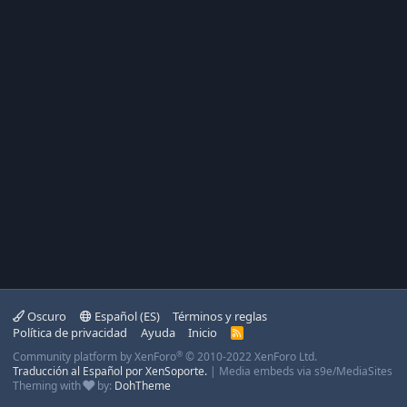
Oscuro
Español (ES)
Términos y reglas
Política de privacidad
Ayuda
Inicio
R
S
®
Community platform by XenForo
© 2010-2022 XenForo Ltd.
S
Traducción al Español por XenSoporte.
|
Media embeds via s9e/MediaSites
Theming with
by:
DohTheme