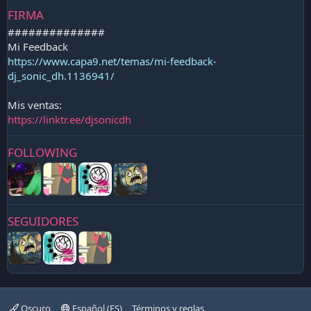
FIRMA
##############
Mi Feedback
https://www.capa9.net/temas/mi-feedback-
dj_sonic_dh.1136941/
Mis ventas:
https://linktr.ee/djsonicdh
FOLLOWING
SEGUIDORES
Oscuro
Español (ES)
Términos y reglas