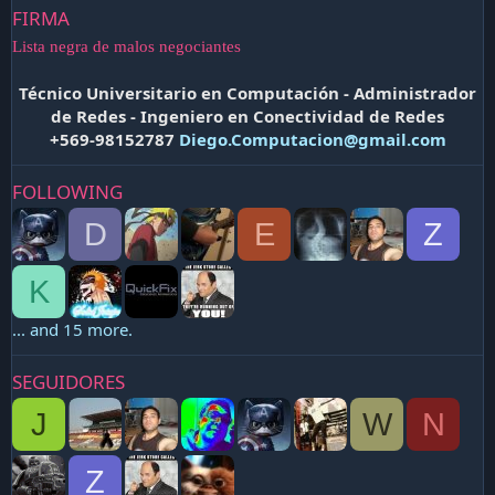
FIRMA
Lista negra de malos negociantes
Técnico Universitario en Computación - Administrador
de Redes - Ingeniero en Conectividad de Redes
+569-98152787
Diego.Computacion@gmail.com
FOLLOWING
D
E
Z
K
... and 15 more.
SEGUIDORES
J
W
N
Z