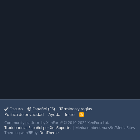
Oscuro
Español (ES)
Términos y reglas
Política de privacidad
Ayuda
Inicio
R
S
®
Community platform by XenForo
© 2010-2022 XenForo Ltd.
S
Traducción al Español por XenSoporte.
|
Media embeds via s9e/MediaSites
Theming with
by:
DohTheme