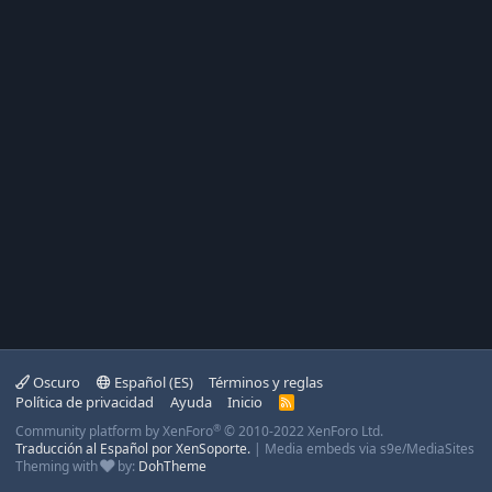
Oscuro
Español (ES)
Términos y reglas
Política de privacidad
Ayuda
Inicio
R
S
®
Community platform by XenForo
© 2010-2022 XenForo Ltd.
S
Traducción al Español por XenSoporte.
|
Media embeds via s9e/MediaSites
Theming with
by:
DohTheme