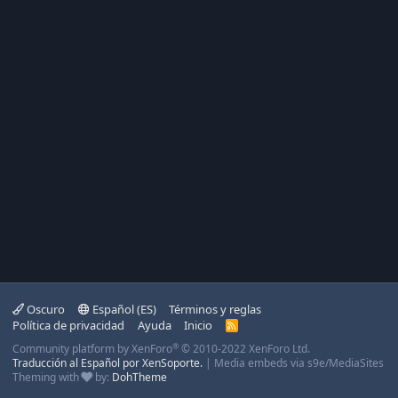
Oscuro
Español (ES)
Términos y reglas
Política de privacidad
Ayuda
Inicio
R
S
®
Community platform by XenForo
© 2010-2022 XenForo Ltd.
S
Traducción al Español por XenSoporte.
|
Media embeds via s9e/MediaSites
Theming with
by:
DohTheme