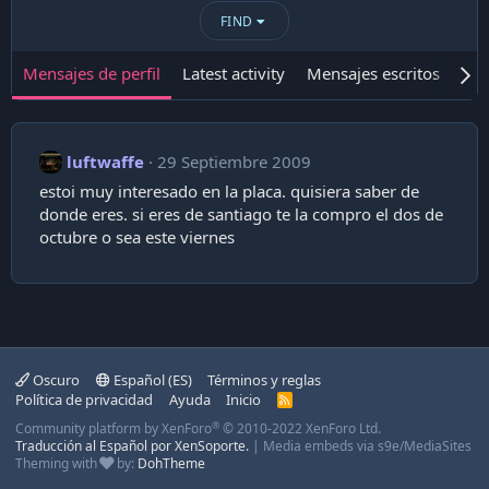
FIND
Mensajes de perfil
Latest activity
Mensajes escritos
Ace
luftwaffe
29 Septiembre 2009
estoi muy interesado en la placa. quisiera saber de
donde eres. si eres de santiago te la compro el dos de
octubre o sea este viernes
Oscuro
Español (ES)
Términos y reglas
Política de privacidad
Ayuda
Inicio
R
S
®
Community platform by XenForo
© 2010-2022 XenForo Ltd.
S
Traducción al Español por XenSoporte.
|
Media embeds via s9e/MediaSites
Theming with
by:
DohTheme