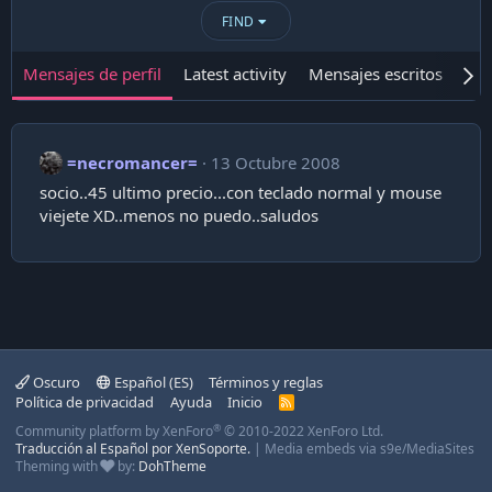
FIND
Mensajes de perfil
Latest activity
Mensajes escritos
Ace
=necromancer=
13 Octubre 2008
socio..45 ultimo precio...con teclado normal y mouse
viejete XD..menos no puedo..saludos
Oscuro
Español (ES)
Términos y reglas
Política de privacidad
Ayuda
Inicio
R
S
®
Community platform by XenForo
© 2010-2022 XenForo Ltd.
S
Traducción al Español por XenSoporte.
|
Media embeds via s9e/MediaSites
Theming with
by:
DohTheme