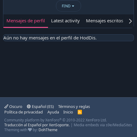
FIND
Mensajes de perfil
Latest activity
Mensajes escritos
Ace
Aún no hay mensajes en el perfil de HodDis.
Oscuro
Español (ES)
Términos y reglas
Política de privacidad
Ayuda
Inicio
R
S
®
Community platform by XenForo
© 2010-2022 XenForo Ltd.
S
Traducción al Español por XenSoporte.
|
Media embeds via s9e/MediaSites
Theming with
by:
DohTheme