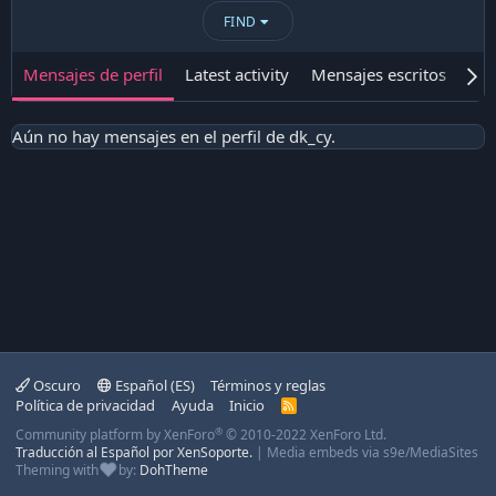
FIND
Mensajes de perfil
Latest activity
Mensajes escritos
Ace
Aún no hay mensajes en el perfil de dk_cy.
Oscuro
Español (ES)
Términos y reglas
Política de privacidad
Ayuda
Inicio
R
S
®
Community platform by XenForo
© 2010-2022 XenForo Ltd.
S
Traducción al Español por XenSoporte.
|
Media embeds via s9e/MediaSites
Theming with
by:
DohTheme