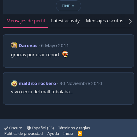
FIND
Mensajes de perfil
Latest activity
Mensajes escritos
Ace
Darevas
6 Mayo 2011
gracias por usar report
maldito rockero
30 Noviembre 2010
vivo cerca del mall tobalaba...
Oscuro
Español (ES)
Términos y reglas
Política de privacidad
Ayuda
Inicio
R